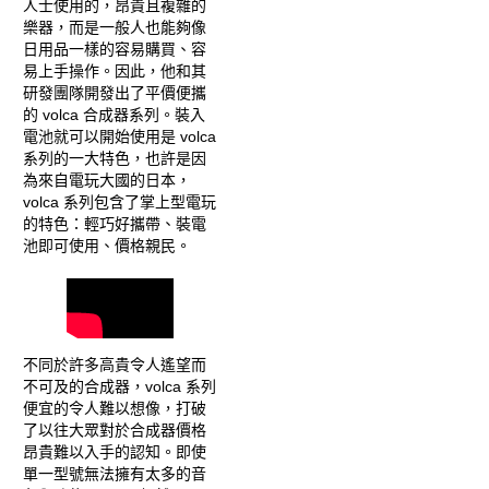
人士使用的，昂貴且複雜的
樂器，而是一般人也能夠像
日用品一樣的容易購買、容
易上手操作。因此，他和其
研發團隊開發出了平價便攜
的 volca 合成器系列。裝入
電池就可以開始使用是 volca
系列的一大特色，也許是因
為來自電玩大國的日本，
volca 系列包含了掌上型電玩
的特色：輕巧好攜帶、裝電
池即可使用、價格親民。
不同於許多高貴令人遙望而
不可及的合成器，volca 系列
便宜的令人難以想像，打破
了以往大眾對於合成器價格
昂貴難以入手的認知。即使
單一型號無法擁有太多的音