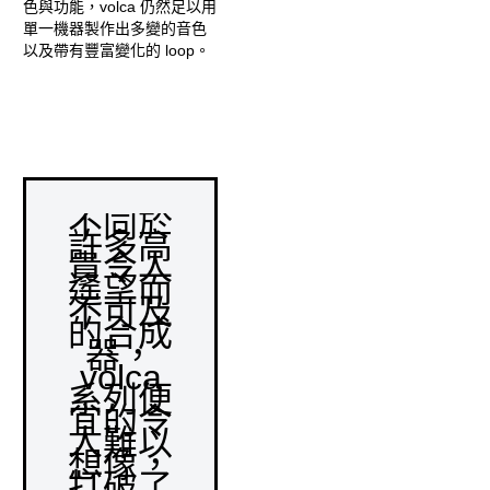
色與功能，volca 仍然足以用
單一機器製作出多變的音色
以及帶有豐富變化的 loop。
不同於
許多高
貴令人
遙望而
不可及
的合成
器，
volca
系列便
宜的令
人難以
想像，
打破了