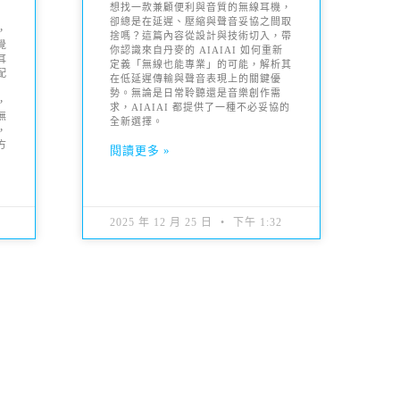
想找一款兼顧便利與音質的無線耳機，
卻總是在延遲、壓縮與聲音妥協之間取
，
捨嗎？這篇內容從設計與技術切入，帶
覺
你認識來自丹麥的 AIAIAI 如何重新
耳
定義「無線也能專業」的可能，解析其
配
在低延遲傳輸與聲音表現上的關鍵優
音
勢。無論是日常聆聽還是音樂創作需
，
求，AIAIAI 都提供了一種不必妥協的
無
全新選擇。
，
方
閱讀更多 »
2025 年 12 月 25 日
下午 1:32