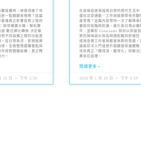
聆聽設備時，總覺得換了耳
在高噪音逐漸成為日常的現代生活中
還差一點關鍵表現嗎？這篇
還在忍受通勤、工作與娛樂帶來的聽
你看懂真正影響音質上限的
疲勞嗎？這篇內容帶你一次了解降噪
C 與耳機擴大機，解析數
塞如何從臨時防護，進化為日常必備
過 數位類比轉換 決定最
件，並解析 Crescendo 如何以保留
說明不同設備之間的功能差
質的降噪設計與長時間配戴的舒適性
輯。從日常串流、影視娛樂
成為音樂工作者與都會族群的首選。
情境，全面整理選購重點與
論是初次入門或想升級聽覺保護體驗
幫你用對關鍵設備，真正釋
找到真正「聽得清、戴得久」的解決
潛力。
案就在這裡。
»
閱讀更多 »
月 19 日
下午 3:50
2026 年 1 月 29 日
下午 6:59