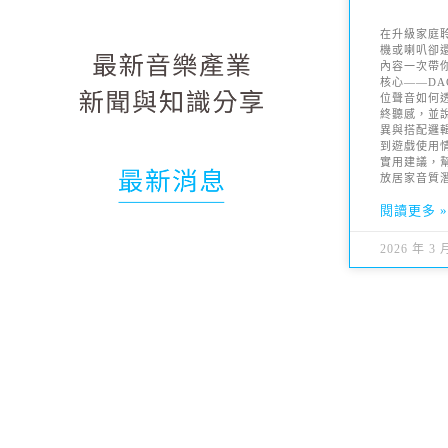
在升級家庭
機或喇叭卻
內容一次帶
核心——DA
位聲音如何透
終聽感，並
異與搭配邏
到遊戲使用
實用建議，
放居家音質
閱讀更多 
2026 年 3 