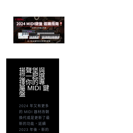
揚聲堡與
您一起選
擇你的專
屬 MIDI 鍵
盤
2024 年又有更多
的 MIDI 器材改朝
換代或是更新了最
新的功能，延續
2023 年後，新的