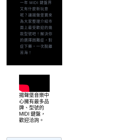
一年 MIDI 鍵盤界
又有什麼新玩意
呢？讓揚聲堡寶來
為大家整理介紹市
面上最受歡迎的幾
款型號吧！解決你
的選擇困難症，對
症下藥，一次脫離
苦海！
揚聲堡音樂中
心擁有最多品
牌、型號的
MIDI 鍵盤，
歡迎洽詢。