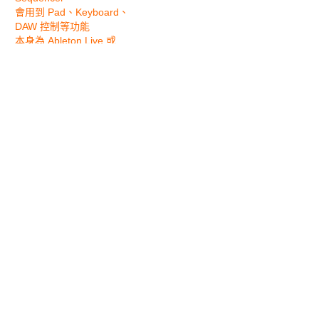
會用到 Pad、Keyboard、
DAW 控制等功能
本身為 Ableton Live 或
Studio One 的使用者
你還沒確定你的需求，所有
常用編曲功能都想要嘗試
Presonus ATOM SQ 完整齊
全的功能，在小小體積當中
一次擁有。無論是已經有著
相當基礎的音樂創作者或是
想一窺數位音樂創作世界的
玩家，都會非常推薦入手！
馬上入手
PreSonus Atom SQ
延伸閱讀
PreSonus Studio One
5 正式推出！全面更新