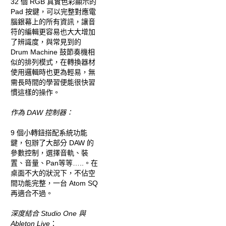
32 個 RGB 真實色彩顯示的
Pad 按鍵，可以完整對應電
腦銀幕上的所有資訊，讓音
符的編輯更容易也大大增加
了辨識度，與常見到的
Drum Machine 鼓節奏機相
似的排列模式，在轉換器材
使用邏輯時也更為輕易，無
需長時間的學習便能很快習
慣這樣的操作。
作為 DAW 控制器：
9 個小轉鈕搭配系統功能
鍵，包辦了大部分 DAW 的
參數控制，選擇音軌、裝
置、音量、Pan等等…..。在
桌面不大的狀況下，不佔空
間功能完整，一台 Atom SQ
再適合不過。
深度結合 Studio One 與
Ableton Live
：