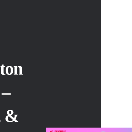
ton
–
2 &