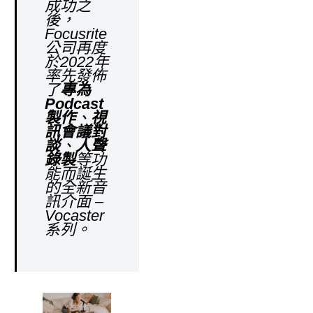
成功之
後，
Focusrite
公司再度
於2022年
率先發佈
了
專為
Podcast
製作
、
視
訊會議對
談
、
人聲
錄製
等功
能而誕生
的全新音
訊介面 –
Vocaster
系列。