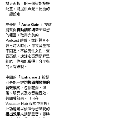
機身面板上的三個智能按鈕
配置，能提供直覺且便捷的
一鍵設定：
左邊的
「 Auto Gain 」
按鍵
能幫你
自動調節增益
至理想
的範圍，取得完美的
Podcast 體驗。你的聲音不
會再時大時小、每次音量都
不固定。不論男性女性、聲
音高低、說話宏亮還是輕聲
細語，你都能獲得十分平衡
的人聲錄製。
中間的
「 Enhance 」
按鍵
則是能一鍵
切換四種預設的
音效模式
，包括乾淨、溫
暖、明亮以及收音機音效，
共四種效果。（可在
Vocaster Hub 程式中置換）
此功能可以依照你想呈現的
播出效果
來調節聲音，隨時