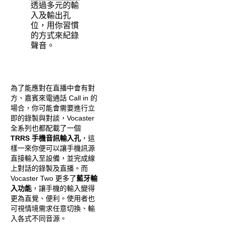
透過多元的輸
入及輸出孔
位，用你習慣
的方式來紀錄
聲音。
為了能應對在直播中會有對
方、嘉賓來電通話 Call in
的
場合，你可能會需要進行立
即的錄製與對談，Vocaster
全系列也都配載了一個
TRRS 手機音訊輸入孔
，這
樣一來你便可以讓手機訊源
直接輸入至設備，並完成線
上對話的錄製及直播。而
Vocaster Two 更多了
藍牙輸
入功能
，讓手機的輸入變得
更為直覺、便利。使用者也
可視情境需求任意切換、輸
入各式不同音源。