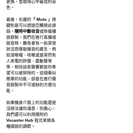
更換，並取得心中最佳的音
色。
最後，右邊的
「 Mute 」
按
鍵則是可以透過您觸按此按
鈕，
隨時中斷收音
或恢復播
放錄製。我們在進行直播或
錄音時，難免會有一些突發
狀況而導致雜音的產生，例
如清喉嚨、咳嗽或是突然有
人來電的鈴聲、震動聲等
等，相信這些聲響都是你希
望可以被排除的。這個看似
簡單的功能，卻是在進行聲
音錄製中不可或缺的方便功
能。
如果機身介面上的功能還是
沒辦法讓你滿意，別擔心，
我們還可以利用隨附的
Vocaster Hub
程式來做各
種細部的調節。