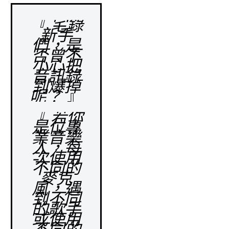
『 宅錄
新手
們，是
否曾不
小心把
音訊錄
到爆掉
呢？
』
『 若你
是位專
業音樂
人，每
次使用
不同的
麥克
風，遇
到不同
的歌手
或使用