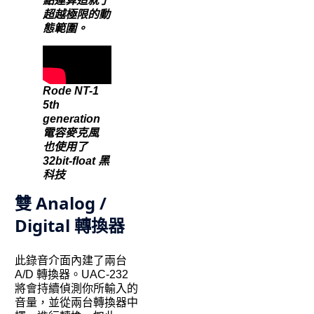
點運算造就了
超越極限的動
態範圍。
Rode NT-1
5th
generation
電容麥克風
也使用了
32bit-float 黑
科技
雙 Analog /
Digital 轉換器
此錄音介面內建了兩台
A/D 轉換器。UAC-232
將會持續偵測你所輸入的
音量，並從兩台轉換器中