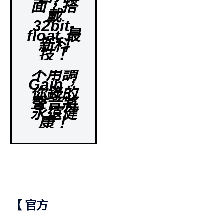
面，搭
載
32bit-
float 最
新科
技！
不用調
Gain，
你錄的
聲音將
永遠健
康！
【 官方