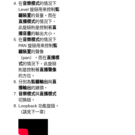
在
音樂模式
的情況下
Level 旋鈕用來控制
監
聽裝置
的音量。而在
直播模式
的情況下，
此旋鈕則是控制著
直
播音量
的輸出大小。
在
音樂模式
的情況下
PAN 旋鈕用來控制
監
聽裝置
的聲像
（pan）。而在
直播模
式
的情況下，此旋鈕
則是控制著
直播聲像
的方位。
分別為
監聽輸出
與
直
播輸出
的錶頭。
音樂模式
與
直播模式
切換鈕。
Loopback 功能旋鈕。
（請見下一章）