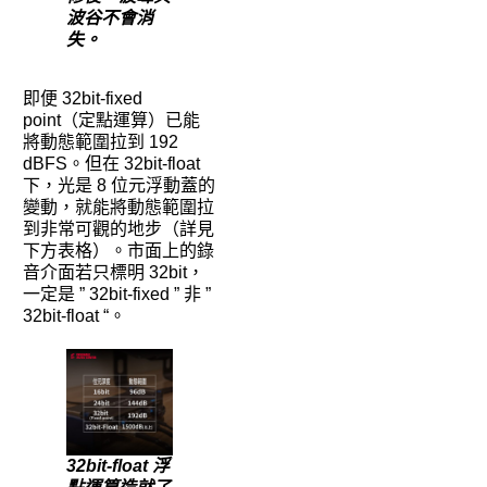
波谷不會消
失。
即便 32bit-fixed
point（定點運算）已能
將動態範圍拉到 192
dBFS。但在 32bit-float
下，光是 8 位元浮動蓋的
變動，就能將動態範圍拉
到非常可觀的地步（詳見
下方表格）。市面上的錄
音介面若只標明 32bit，
一定是 ” 32bit-fixed ” 非 ”
32bit-float “。
32bit-float 浮