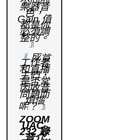
不同的
樂器音
色，
Gain 值
都是你
必須調
整的。
』
『 成音
工作者
和直播
主們，
是否常
因收音
問題而
煩惱
呢？
』
ZOOM
UAC-
232 錄
音介