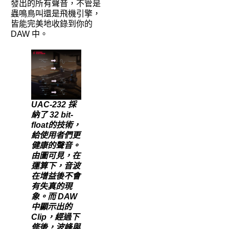
發出的所有聲音，不管是
蟲鳴鳥叫還是飛機引擎，
皆能完美地收錄到你的
DAW 中。
UAC-232 採
納了 32 bit-
float的技術，
給使用者們更
健康的聲音。
由圖可見，在
運算下，音波
在增益後不會
有失真的現
象。而 DAW
中顯示出的
Clip，經過下
修後，波峰與