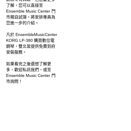
了解，您可以直接至
Ensemble Music Center 門
市親自試彈，將安排專員為
您進一步的介紹。
凡於 EnsembleMusicCenter
KORG LP-380 購買數位電
鋼琴，雙北皆提供免費到府
安裝服務。
如果看完之後還想了解更
多，歡迎私訊我們，或至
Ensemble Music Center 門
市詢問！
洽詢專線 : 02-2543-3319
門市地址 : 台北市中山區松
江路 26 巷 1 號 ( 近捷運 忠
孝新生站/松江南京站 )
馬上入手