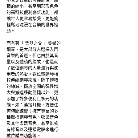
不管是音量的可控制性、體
積的縮小，甚至到形形色色
的高科技便利嶄新功能，都
讓世人更容易接受，更能夠
輕鬆地沈浸在音樂的世界裡
頭。
而有著「 樂器之父 」美譽的
鋼琴，是大部分人選擇入門
音樂的首選。但也由於其音
量以及體積的緣故，也造就
了數位鋼琴的大量流行與使
用者的熱愛。數位電鋼琴相
較傳統鋼琴來說，除了體積
的縮減，擺放空間的彈性增
大與搬運移動便捷以外，更
添加了許多便利且多元的功
能。如：連接耳機，方便任
何時間練習；擁有豐富的多
種取樣鋼琴音色、弦樂音色
及其他樂器音色；甚至能夠
有錄音以及連接電腦來進行
數位編曲功能等。