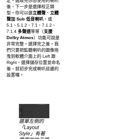
定。選取完你想使用的喇叭
後，下一步是選擇校正類
型。你可以選
立體聲
、
立體
聲加 Sub 低音喇叭
，或
5.1、5.1.2、7.1、7.1.2、
7.1.4
多聲道
等等（
支援
Dolby Atmos
）功能可說是
非常完整。選擇完之後，我
們只要把監聽喇叭的圖像拖
曳到軟體介面上的 Left 跟
Right，選擇儲存位置並命名
後，就初步完成喇叭這邊的
設置囉。
選單左側的
「Layout
Style」有著