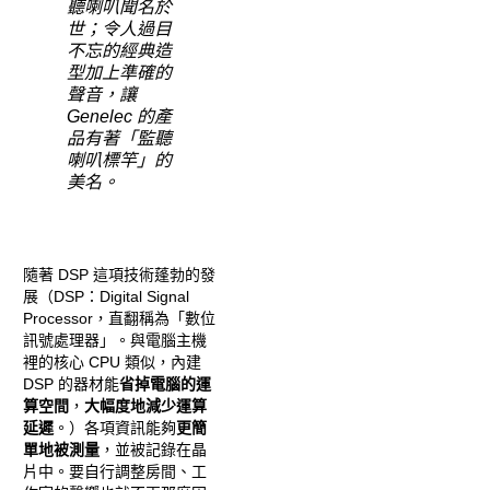
聽喇叭聞名於
世；令人過目
不忘的經典造
型加上準確的
聲音，讓
Genelec 的產
品有著「監聽
喇叭標竿」的
美名。
隨著 DSP 這項技術蓬勃的發
展（DSP：Digital Signal
Processor，直翻稱為「數位
訊號處理器」。與電腦主機
裡的核心 CPU 類似，內建
DSP 的器材能
省掉電腦的運
算空間
，
大幅度地減少運算
延遲
。）各項資訊能夠
更簡
單地被測量
，並被記錄在晶
片中。要自行調整房間、工