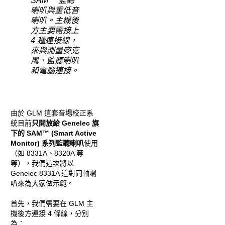
SAM™ 監聽
喇叭與重低音
喇叭。主機後
方主要需接上
4 種連接線，
來與測量麥克
風、監聽喇叭
和電腦連接。
由於 GLM 這套音場校正系
統目前
只開放給 Genelec 旗
下的 SAM™ (Smart Active
Monitor) 系列監聽喇叭
使用
（如 8331A、8320A 等
等），我們這次將以
Genelec 8331A 這對同軸喇
叭來為大家做示範。
首先，我們需要在 GLM 主
機後方連接 4 條線，分別
為：