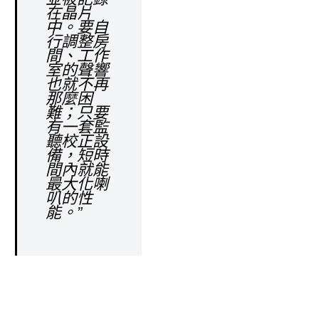
在晶片
中。要自
行調整房
間、工作
室的聲響
也就不再
那麼困
難；只要
有一套監
聽校正設
備，短時
間內就能
最大化喇
叭的性
能。”