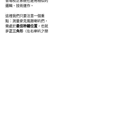
音場校正系統也是用相似的
邏輯、技術運作。
這裡我們只要注意一個重
點：測量麥克風跟喇叭們，
需處於
最佳聆聽位置
，也就
是
正三角形
（左右喇叭之間
的距離、左右喇叭與我們人
的距離為
等長
）。而喇叭的
高度，以 8331A 為例，官方
建議它的
高音單體
高度需跟
我們
人耳的高度一樣
，這樣
一來才是最佳聆聽位置喔。
左下角「Room
Dimensions」的地方則可以
輸入你的
房間
、
錄音室大
小
，讓校正更加精準。都準
備好了之後，就可以開始按
右下角「Measure」開始校
正啦。