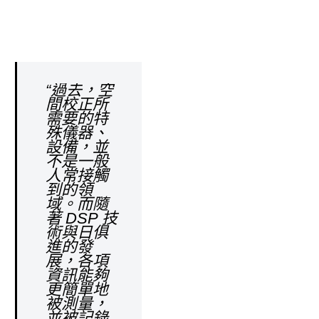
“過去，空
間校正所
需要的特
殊儀器、
設備，並
不是一般
人常接觸
到的領
域。而隨
著 DSP 技
術與日俱
進的發
展，各項
資訊能夠
更簡單地
被測量，
並被記錄