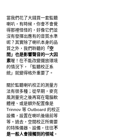
當我們花了大錢買一套監聽
喇叭，有時候，你會不會覺
得那裡怪怪的，好像它們並
沒有發揮出應有的音質水準
呢？其實除了喇叭本身的品
質之外，我們聆聽的
「空
間」也是影響聲音的一大因
素
喔！在不能改變擺放環境
的情況下，「監聽校正系
統」就變得格外重要了。
關於監聽喇叭校正的測量方
法有很多種；從早期，麥克
風測量完之後再寫在電腦軟
體裡、或是額外配置像是
Trinnov 等 Outboard 的校正
設備，設置在喇叭後級前等
等。過去，空間校正所需要
的特殊儀器、設備，往往
不
是一般人會接觸到的領域
。