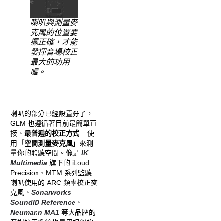
喇叭與測量麥
克風的位置要
擺正確，才能
發揮音場校正
最大的功用
喔。
喇叭的部分已經設置好了，
GLM 也遵循著目前最簡單直
接、
最普遍的校正方式
– 使
用
「空間測量麥克風」
來測
量你的聆聽空間。像是
IK
Multimedia
旗下的 iLoud
Precision、MTM 系列監聽
喇叭使用的 ARC
頻率校正麥
克風、
Sonarworks
SoundID Reference
、
Neumann MA1
等大品牌的